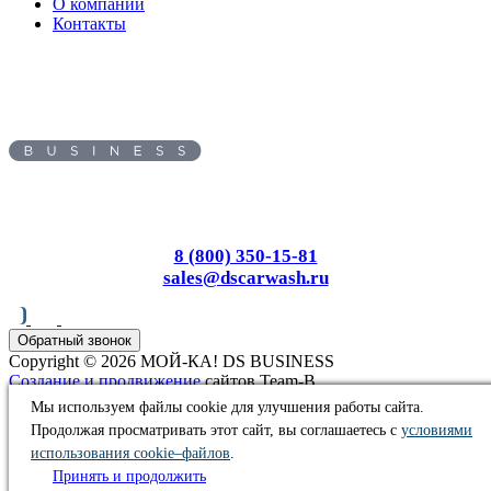
О компании
Контакты
Адрес:
690087
, г.
Владивосток
,
ул.
Посадская улица, д. 20
Пн-Вс: с 8.00 до 17.00
8 (800) 350-15-81
sales@dscarwash.ru
Обратный звонок
Copyright © 2026 МОЙ-КА! DS BUSINESS
Создание и продвижение
сайтов Team-B
Информация, представленная на сайте, не является публичной
Мы используем файлы cookie для улучшения работы сайта.
офертой
Продолжая просматривать этот сайт, вы соглашаетесь с
условиями
Правила использования сайта
использования cookie–файлов
.
Политика конфиденциальности
Принять и продолжить
Согласие на обработку персональных данных