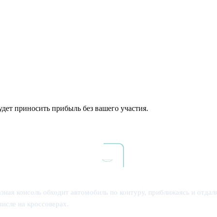
удет приносить прибыль без вашего участия.
ная консоль обходит автомобиль по контуру, приближаясь и отдаля
числе на кроссоверах.