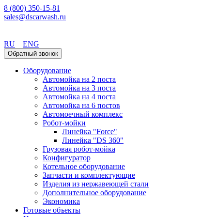
8 (800) 350-15-81
sales@dscarwash.ru
Владивосток
RU
ENG
Обратный звонок
Оборудование
Автомойка на 2 поста
Автомойка на 3 поста
Автомойка на 4 поста
Автомойка на 6 постов
Автомоечный комплекс
Робот-мойки
Линейка "Force"
Линейка "DS 360"
Грузовая робот-мойка
Конфигуратор
Котельное оборудование
Запчасти и комплектующие
Изделия из нержавеющей стали
Дополнительное оборудование
Экономика
Готовые объекты